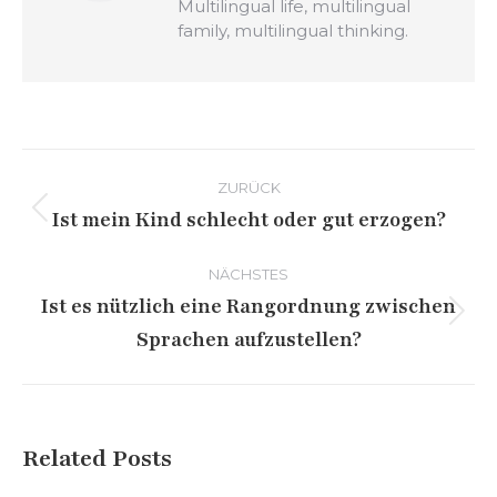
Multilingual life, multilingual
family, multilingual thinking.
Kommentarnavigation
ZURÜCK
Ist mein Kind schlecht oder gut erzogen?
Vorheriger
Beitrag:
NÄCHSTES
Ist es nützlich eine Rangordnung zwischen
Nächster
Sprachen aufzustellen?
Beitrag:
Related Posts