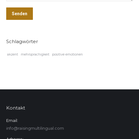
Senden
Schlagwörter
akzent
mehrsprachigkeit
positive emotionen
Kontakt
Email:
info@raisingmultilingual.com