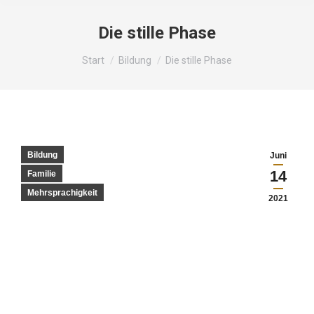
Die stille Phase
Sie befinden sich hier:
Start
Bildung
Die stille Phase
Bildung
Juni
14
Familie
Mehrsprachigkeit
2021