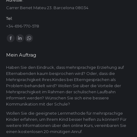
Adresse:
Carrer Benet Mateu 23. Barcelona 08034
Tel:
+34-696-770-578
Finden Sie uns auf:
Facebook
Linkedin
Whatsapp
page
page
page
Mein Auftrag
opens
opens
opens
in
in
in
Haben Sie den Eindruck, dass mehrsprachige Erziehung auf
Elternabenden kaum besprochen wird? Oder, dass die
new
new
new
Mehrsprachigkeit Ihres Kindes bei Elterngesprächen als
window
window
window
Problem behandelt wird? Wollen Sie über die Vorteile der
Mehrsprachigkeit im Rahmen der schulischen Laufbahn
informiert werden? Wünschen Sie sich eine bessere
Kommunikation mit der Schule?
Wollen Sie die geeignete Lernmethode für mehrsprachige
Kinder erfahren, um Ihrem Kind besser helfen zu können? Für
weitere Informationen über den online Kurs, vereinbaren Sie
einen kostenlosen 20-minütigen Anruf.