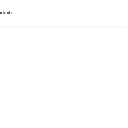
utsch
g