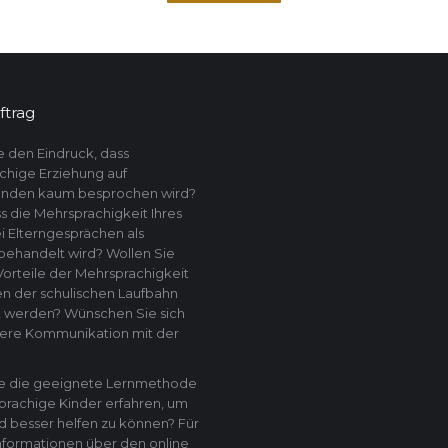
ftrag
 den Eindruck, dass
hige Erziehung auf
enden kaum besprochen wird?
s die Mehrsprachigkeit Ihres
i Elterngesprächen als
ehandelt wird? Wollen Sie
Vorteile der Mehrsprachigkeit
n der schulischen Laufbahn
t werden? Wünschen Sie sich
sere Kommunikation mit der
ie die geeignete Lernmethode
prachige Kinder erfahren, um
d besser helfen zu können? Für
nformationen über den online