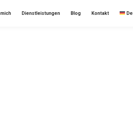
 mich
Dienstleistungen
Blog
Kontakt
De
Kostenlose beratun
Wie kann ich Ihnen helfen?