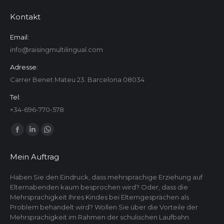
Kontakt
Email:
info@raisingmultilingual.com
Adresse:
Carrer Benet Mateu 23. Barcelona 08034
Tel:
+34-696-770-578
Finden Sie uns auf:
Facebook
Linkedin
Whatsapp
page
page
page
Mein Auftrag
opens
opens
opens
in
in
in
Haben Sie den Eindruck, dass mehrsprachige Erziehung auf
Elternabenden kaum besprochen wird? Oder, dass die
new
new
new
Mehrsprachigkeit Ihres Kindes bei Elterngesprächen als
window
window
window
Problem behandelt wird? Wollen Sie über die Vorteile der
Mehrsprachigkeit im Rahmen der schulischen Laufbahn