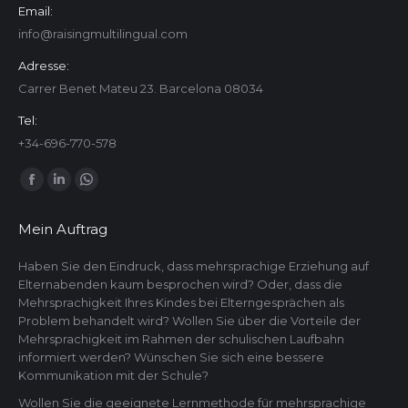
Email:
info@raisingmultilingual.com
Adresse:
Carrer Benet Mateu 23. Barcelona 08034
Tel:
+34-696-770-578
Finden Sie uns auf:
Facebook
Linkedin
Whatsapp
page
page
page
Mein Auftrag
opens
opens
opens
in
in
in
Haben Sie den Eindruck, dass mehrsprachige Erziehung auf
Elternabenden kaum besprochen wird? Oder, dass die
new
new
new
Mehrsprachigkeit Ihres Kindes bei Elterngesprächen als
window
window
window
Problem behandelt wird? Wollen Sie über die Vorteile der
Mehrsprachigkeit im Rahmen der schulischen Laufbahn
informiert werden? Wünschen Sie sich eine bessere
Kommunikation mit der Schule?
Wollen Sie die geeignete Lernmethode für mehrsprachige