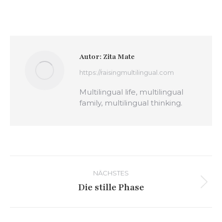
Autor:
Zita Mate
https://raisingmultilingual.com
Multilingual life, multilingual
family, multilingual thinking.
Kommentarnavigation
NÄCHSTES
Die stille Phase
Nächster
Beitrag: