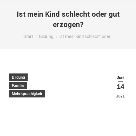
Ist mein Kind schlecht oder gut
erzogen?
Sie befinden sich hier:
Start
Bildung
Ist mein Kind schlecht oder…
Bildung
Juni
14
Familie
Mehrsprachigkeit
2021